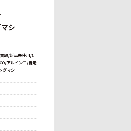
有
グマシ
買取/新品未使用/1
NCO/アルインコ/自走
ングマシ