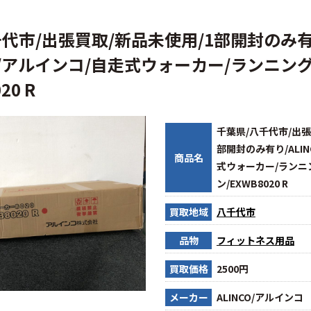
千代市/出張買取/新品未使用/1部開封のみ
CO/アルインコ/自走式ウォーカー/ランニン
20 R
千葉県/八千代市/出張
部開封のみ有り/ALI
商品名
式ウォーカー/ランニ
ン/EXWB8020 R
買取地域
八千代市
品物
フィットネス用品
買取価格
2500円
メーカー
ALINCO/アルインコ