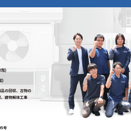
2階)
階)
用品の回収、古物の
理、建物解体工事
95号