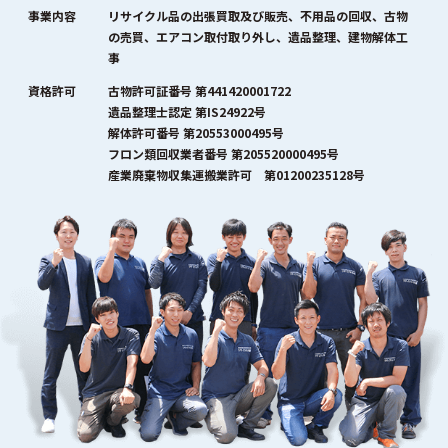
事業内容
リサイクル品の出張買取及び販売、不用品の回収、古物
の売買、エアコン取付取り外し、遺品整理、建物解体工
事
資格許可
古物許可証番号 第441420001722
遺品整理士認定 第IS24922号
解体許可番号 第20553000495号
フロン類回収業者番号 第205520000495号
産業廃棄物収集運搬業許可 第01200235128号