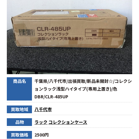
商品名
千葉県/八千代市/出張買取/新品未開封☆/コレクシ
ョンラック浅型ハイタイプ(専用上置き)/色
DBR/CLR-485UP
買取地域
八千代市
品物
ラック
コレクションケース
買取価格
2500円