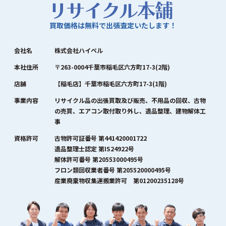
買取価格は無料で出張査定いたします！
会社名
株式会社ハイペル
本社住所
〒263-0004千葉市稲毛区六方町17-3(2階)
店舗
【稲毛店】千葉市稲毛区六方町17-3(1階)
事業内容
リサイクル品の出張買取及び販売、不用品の回収、古物
の売買、エアコン取付取り外し、遺品整理、建物解体工
事
資格許可
古物許可証番号 第441420001722
遺品整理士認定 第IS24922号
解体許可番号 第20553000495号
フロン類回収業者番号 第205520000495号
産業廃棄物収集運搬業許可 第01200235128号