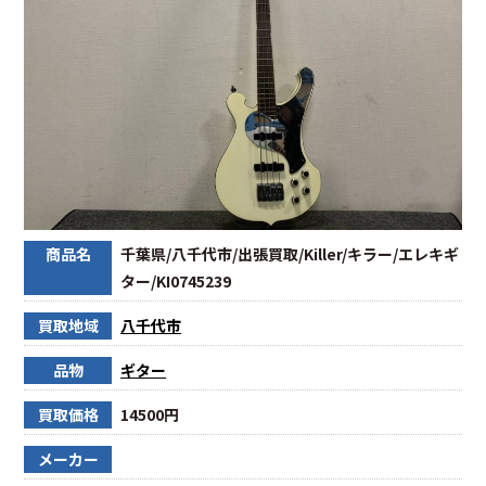
商品名
千葉県/八千代市/出張買取/Killer/キラー/エレキギ
ター/KI0745239
買取地域
八千代市
品物
ギター
買取価格
14500円
メーカー