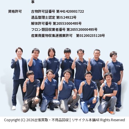
事
資格許可
古物許可証番号 第441420001722
遺品整理士認定 第IS24922号
解体許可番号 第20553000495号
フロン類回収業者番号 第205520000495号
産業廃棄物収集運搬業許可 第01200235128号
Copyright (C) 2026出張買取・不用品回収 | リサイクル本舗All Rights Reserved