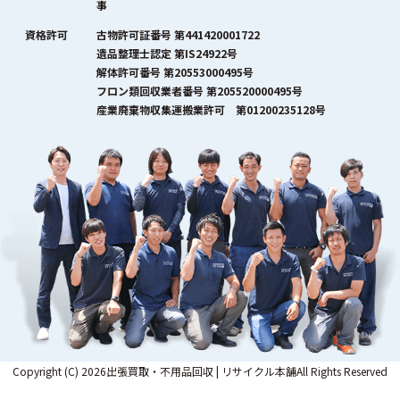
事
資格許可
古物許可証番号 第441420001722
遺品整理士認定 第IS24922号
解体許可番号 第20553000495号
フロン類回収業者番号 第205520000495号
産業廃棄物収集運搬業許可 第01200235128号
Copyright (C) 2026出張買取・不用品回収 | リサイクル本舗All Rights Reserved