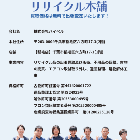
買取価格は無料で出張査定いたします！
会社名
株式会社ハイペル
本社住所
〒263-0004千葉市稲毛区六方町17-3(2階)
店舗
【稲毛店】千葉市稲毛区六方町17-3(1階)
事業内容
リサイクル品の出張買取及び販売、不用品の回収、古物
の売買、エアコン取付取り外し、遺品整理、建物解体工
事
資格許可
古物許可証番号 第441420001722
遺品整理士認定 第IS24922号
解体許可番号 第20553000495号
フロン類回収業者番号 第205520000495号
産業廃棄物収集運搬業許可 第01200235128号