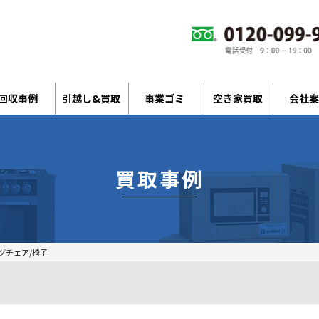
回収事例
引越し&買取
事業ゴミ
空き家買取
会社案
買取事例
グチェア/椅子