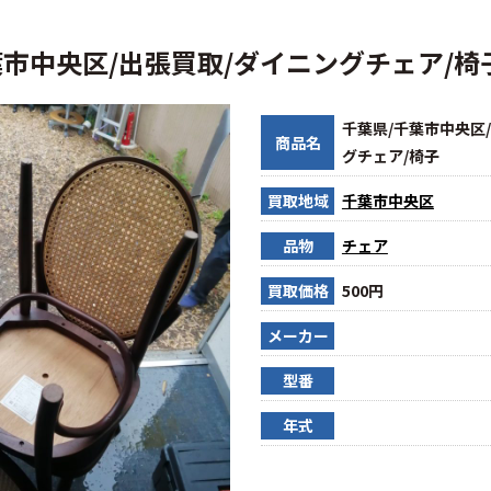
葉市中央区/出張買取/ダイニングチェア/椅
千葉県/千葉市中央区
商品名
グチェア/椅子
買取地域
千葉市中央区
品物
チェア
買取価格
500円
メーカー
型番
年式