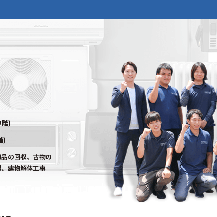
2階)
階)
用品の回収、古物の
理、建物解体工事