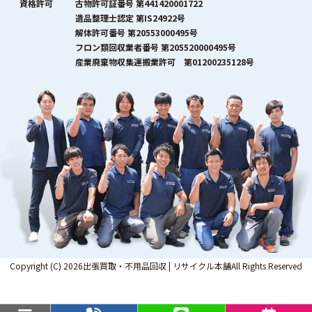
資格許可
古物許可証番号 第441420001722
遺品整理士認定 第IS24922号
解体許可番号 第20553000495号
フロン類回収業者番号 第205520000495号
産業廃棄物収集運搬業許可 第01200235128号
Copyright (C) 2026出張買取・不用品回収 | リサイクル本舗All Rights Reserved