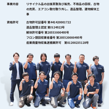
事業内容
リサイクル品の出張買取及び販売、不用品の回収、古物
の売買、エアコン取付取り外し、遺品整理、建物解体工
事
資格許可
古物許可証番号 第441420001722
遺品整理士認定 第IS24922号
解体許可番号 第20553000495号
フロン類回収業者番号 第205520000495号
産業廃棄物収集運搬業許可 第01200235128号