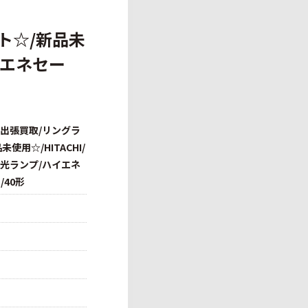
ト☆/新品未
イエネセー
/出張買取/リングラ
使用☆/HITACHI/
蛍光ランプ/ハイエネ
/40形