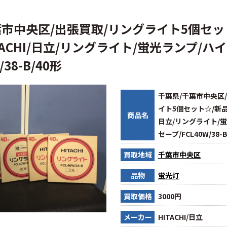
葉市中央区/出張買取/リングライト5個セッ
TACHI/日立/リングライト/蛍光ランプ/ハ
/38-B/40形
千葉県/千葉市中央区
イト5個セット☆/新品未
商品名
日立/リングライト/
セーブ/FCL40W/38-B
買取地域
千葉市中央区
品物
蛍光灯
買取価格
3000円
メーカー
HITACHI/日立