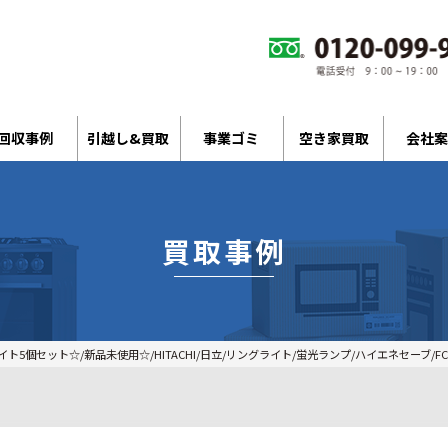
回収事例
引越し&買取
事業ゴミ
空き家買取
会社案
買取事例
5個セット☆/新品未使用☆/HITACHI/日立/リングライト/蛍光ランプ/ハイエネセーブ/FCL40