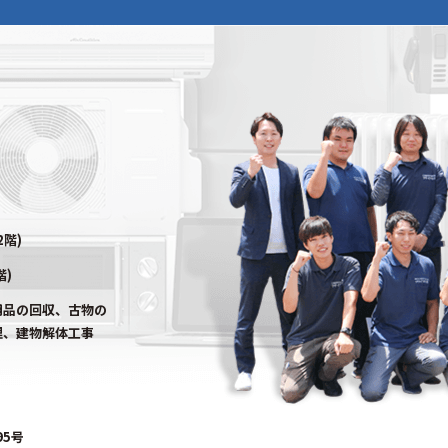
2階)
階)
用品の回収、古物の
理、建物解体工事
95号