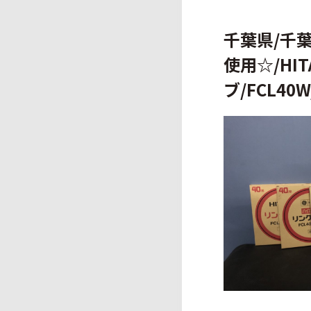
千葉県/千
使用☆/HI
ブ/FCL40W