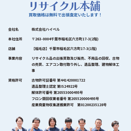
買取価格は無料で出張査定いたします！
会社名
株式会社ハイペル
本社住所
〒263-0004千葉市稲毛区六方町17-3(2階)
店舗
【稲毛店】千葉市稲毛区六方町17-3(1階)
事業内容
リサイクル品の出張買取及び販売、不用品の回収、古物
の売買、エアコン取付取り外し、遺品整理、建物解体工
事
資格許可
古物許可証番号 第441420001722
遺品整理士認定 第IS24922号
解体許可番号 第20553000495号
フロン類回収業者番号 第205520000495号
産業廃棄物収集運搬業許可 第01200235128号