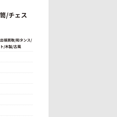
笥/チェス
出張買取/和タンス/
ト/木製/古風