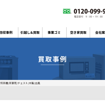
回収事例
引越し&買取
事業ゴミ
空き家買取
会社案
買取事例
煎茶棚/茶箪笥/チェスト/木製/古風