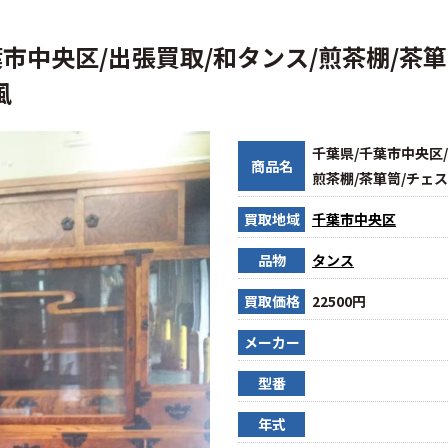
葉市中央区/出張買取/和タンス/煎茶棚/茶箪
風
千葉県/千葉市中央区/
商品名
煎茶棚/茶箪笥/チェス
買取地域
千葉市中央区
品物
タンス
買取価格
22500円
メーカー
型番
年式