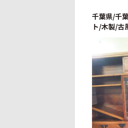
千葉県/千
ト/木製/古