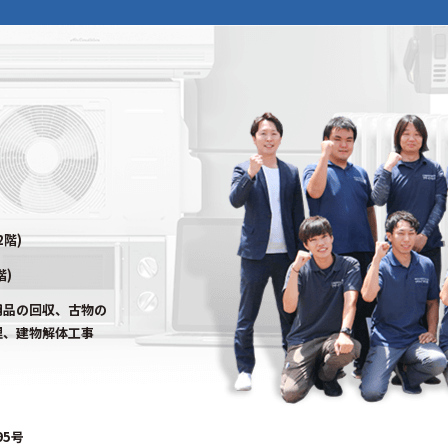
2階)
階)
用品の回収、古物の
理、建物解体工事
95号