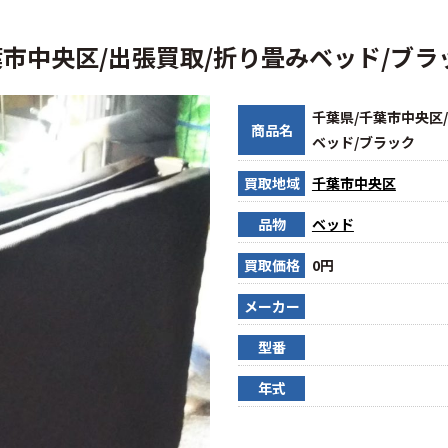
葉市中央区/出張買取/折り畳みベッド/ブラ
千葉県/千葉市中央区
商品名
ベッド/ブラック
買取地域
千葉市中央区
品物
ベッド
買取価格
0円
メーカー
型番
年式