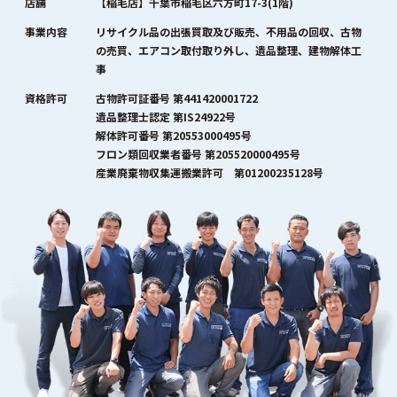
店舗
【稲毛店】千葉市稲毛区六方町17-3(1階)
事業内容
リサイクル品の出張買取及び販売、不用品の回収、古物
の売買、エアコン取付取り外し、遺品整理、建物解体工
事
資格許可
古物許可証番号 第441420001722
遺品整理士認定 第IS24922号
解体許可番号 第20553000495号
フロン類回収業者番号 第205520000495号
産業廃棄物収集運搬業許可 第01200235128号