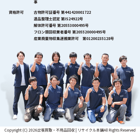
事
資格許可
古物許可証番号 第441420001722
遺品整理士認定 第IS24922号
解体許可番号 第20553000495号
フロン類回収業者番号 第205520000495号
産業廃棄物収集運搬業許可 第01200235128号
Copyright (C) 2026出張買取・不用品回収 | リサイクル本舗All Rights Reserved