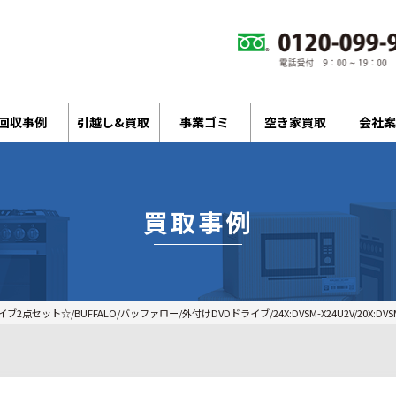
回収事例
引越し&買取
事業ゴミ
空き家買取
会社案
買取事例
セット☆/BUFFALO/バッファロー/外付けDVDドライブ/24X:DVSM-X24U2V/20X:DVSM-