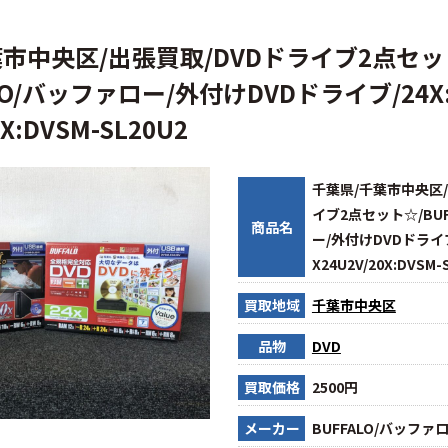
葉市中央区/出張買取/DVDドライブ2点セッ
LO/バッファロー/外付けDVDドライブ/24X:
0X:DVSM-SL20U2
千葉県/千葉市中央区/
イブ2点セット☆/BUF
商品名
ー/外付けDVDドライブ/
X24U2V/20X:DVSM-
買取地域
千葉市中央区
品物
DVD
買取価格
2500円
メーカー
BUFFALO/バッファ