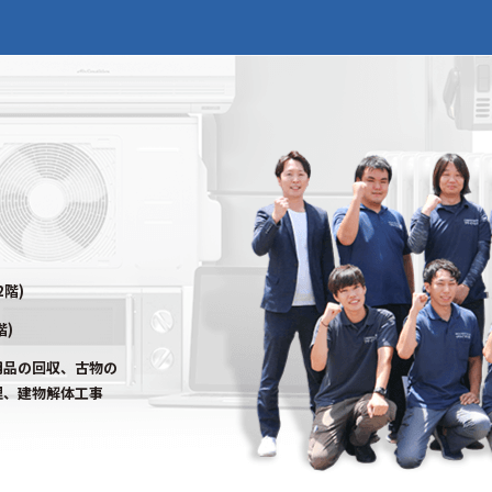
2階)
階)
用品の回収、古物の
理、建物解体工事