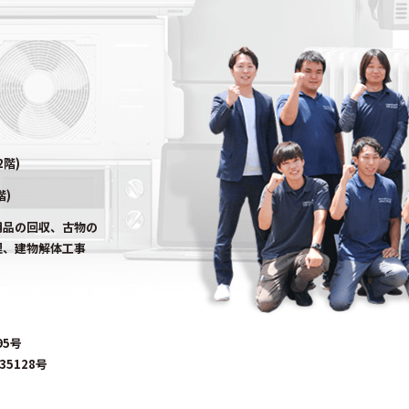
2階)
階)
用品の回収、古物の
理、建物解体工事
95号
5128号