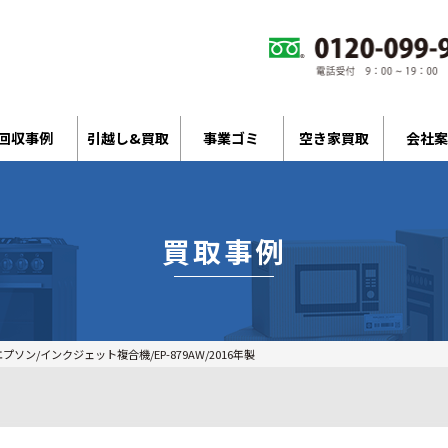
回収事例
引越し&買取
事業ゴミ
空き家買取
会社案
買取事例
プソン/インクジェット複合機/EP-879AW/2016年製