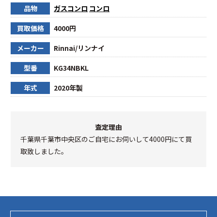
品物
ガスコンロ
コンロ
買取価格
4000円
メーカー
Rinnai/リンナイ
型番
KG34NBKL
年式
2020年製
査定理由
千葉県千葉市中央区のご自宅にお伺いして4000円にて買
取致しました。