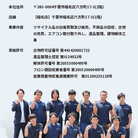
本社住所
〒263-0004千葉市稲毛区六方町17-3(2階)
店舗
【稲毛店】千葉市稲毛区六方町17-3(1階)
事業内容
リサイクル品の出張買取及び販売、不用品の回収、古物
の売買、エアコン取付取り外し、遺品整理、建物解体工
事
資格許可
古物許可証番号 第441420001722
遺品整理士認定 第IS24922号
解体許可番号 第20553000495号
フロン類回収業者番号 第205520000495号
産業廃棄物収集運搬業許可 第01200235128号