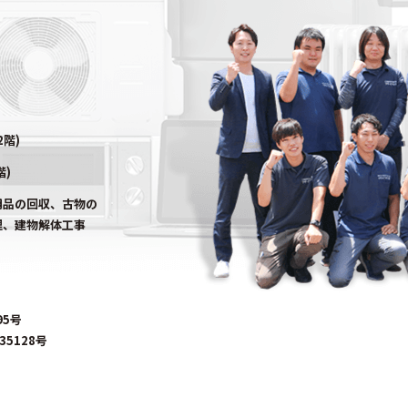
2階)
階)
用品の回収、古物の
理、建物解体工事
95号
5128号