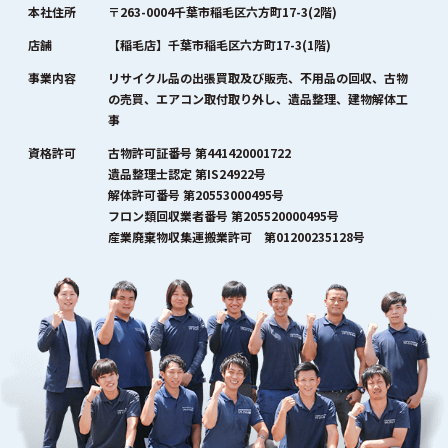
本社住所
〒263-0004千葉市稲毛区六方町17-3(2階)
店舗
【稲毛店】千葉市稲毛区六方町17-3(1階)
事業内容
リサイクル品の出張買取及び販売、不用品の回収、古物
の売買、エアコン取付取り外し、遺品整理、建物解体工
事
資格許可
古物許可証番号 第441420001722
遺品整理士認定 第IS24922号
解体許可番号 第20553000495号
フロン類回収業者番号 第205520000495号
産業廃棄物収集運搬業許可 第01200235128号