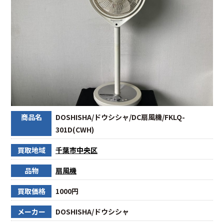
商品名
DOSHISHA/ドウシシャ/DC扇風機/FKLQ-
301D(CWH)
買取地域
千葉市中央区
品物
扇風機
買取価格
1000円
メーカー
DOSHISHA/ドウシシャ