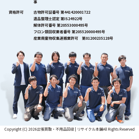
事
資格許可
古物許可証番号 第441420001722
遺品整理士認定 第IS24922号
解体許可番号 第20553000495号
フロン類回収業者番号 第205520000495号
産業廃棄物収集運搬業許可 第01200235128号
Copyright (C) 2026出張買取・不用品回収 | リサイクル本舗All Rights Reserved