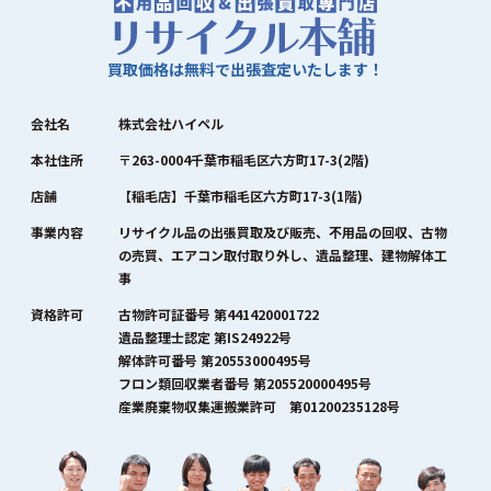
買取価格は無料で出張査定いたします！
会社名
株式会社ハイペル
本社住所
〒263-0004千葉市稲毛区六方町17-3(2階)
店舗
【稲毛店】千葉市稲毛区六方町17-3(1階)
事業内容
リサイクル品の出張買取及び販売、不用品の回収、古物
の売買、エアコン取付取り外し、遺品整理、建物解体工
事
資格許可
古物許可証番号 第441420001722
遺品整理士認定 第IS24922号
解体許可番号 第20553000495号
フロン類回収業者番号 第205520000495号
産業廃棄物収集運搬業許可 第01200235128号