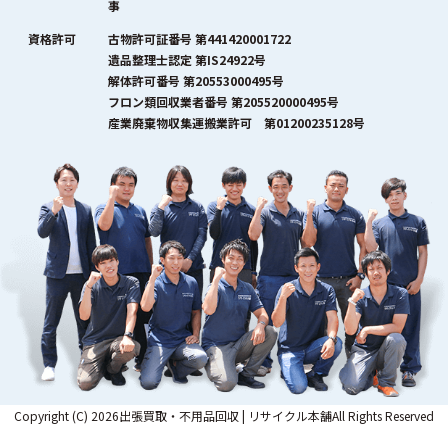
事
資格許可
古物許可証番号 第441420001722
遺品整理士認定 第IS24922号
解体許可番号 第20553000495号
フロン類回収業者番号 第205520000495号
産業廃棄物収集運搬業許可 第01200235128号
Copyright (C) 2026出張買取・不用品回収 | リサイクル本舗All Rights Reserved