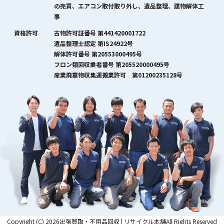
の売買、エアコン取付取り外し、遺品整理、建物解体工
事
資格許可
古物許可証番号 第441420001722
遺品整理士認定 第IS24922号
解体許可番号 第20553000495号
フロン類回収業者番号 第205520000495号
産業廃棄物収集運搬業許可 第01200235128号
Copyright (C) 2026出張買取・不用品回収 | リサイクル本舗All Rights Reserved