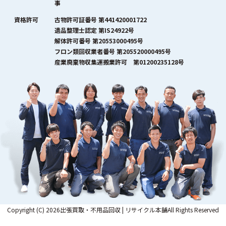
事
資格許可
古物許可証番号 第441420001722
遺品整理士認定 第IS24922号
解体許可番号 第20553000495号
フロン類回収業者番号 第205520000495号
産業廃棄物収集運搬業許可 第01200235128号
Copyright (C) 2026出張買取・不用品回収 | リサイクル本舗All Rights Reserved