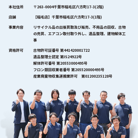
本社住所
〒263-0004千葉市稲毛区六方町17-3(2階)
店舗
【稲毛店】千葉市稲毛区六方町17-3(1階)
事業内容
リサイクル品の出張買取及び販売、不用品の回収、古物
の売買、エアコン取付取り外し、遺品整理、建物解体工
事
資格許可
古物許可証番号 第441420001722
遺品整理士認定 第IS24922号
解体許可番号 第20553000495号
フロン類回収業者番号 第205520000495号
産業廃棄物収集運搬業許可 第01200235128号