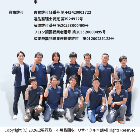
事
資格許可
古物許可証番号 第441420001722
遺品整理士認定 第IS24922号
解体許可番号 第20553000495号
フロン類回収業者番号 第205520000495号
産業廃棄物収集運搬業許可 第01200235128号
Copyright (C) 2026出張買取・不用品回収 | リサイクル本舗All Rights Reserved