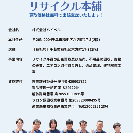
買取価格は無料で出張査定いたします！
会社名
株式会社ハイペル
本社住所
〒263-0004千葉市稲毛区六方町17-3(2階)
店舗
【稲毛店】千葉市稲毛区六方町17-3(1階)
事業内容
リサイクル品の出張買取及び販売、不用品の回収、古物
の売買、エアコン取付取り外し、遺品整理、建物解体工
事
資格許可
古物許可証番号 第441420001722
遺品整理士認定 第IS24922号
解体許可番号 第20553000495号
フロン類回収業者番号 第205520000495号
産業廃棄物収集運搬業許可 第01200235128号