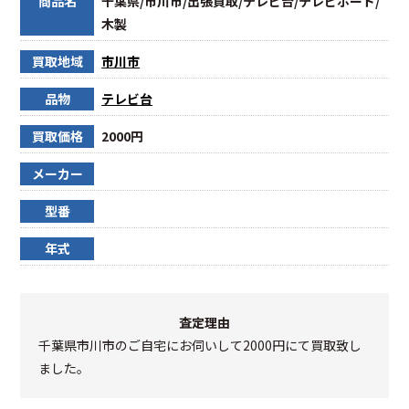
商品名
千葉県/市川市/出張買取/テレビ台/テレビボード/
木製
買取地域
市川市
品物
テレビ台
買取価格
2000円
メーカー
型番
年式
査定理由
千葉県市川市のご自宅にお伺いして2000円にて買取致し
ました。