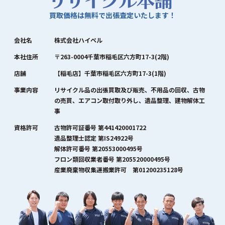
買取価格は無料で出張査定いたします！
会社名
株式会社ハイペル
本社住所
〒263-0004千葉市稲毛区六方町17-3(2階)
店舗
【稲毛店】千葉市稲毛区六方町17-3(1階)
事業内容
リサイクル品の出張買取及び販売、不用品の回収、古物
の売買、エアコン取付取り外し、遺品整理、建物解体工
事
資格許可
古物許可証番号 第441420001722
遺品整理士認定 第IS24922号
解体許可番号 第20553000495号
フロン類回収業者番号 第205520000495号
産業廃棄物収集運搬業許可 第01200235128号