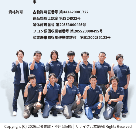
事
資格許可
古物許可証番号 第441420001722
遺品整理士認定 第IS24922号
解体許可番号 第20553000495号
フロン類回収業者番号 第205520000495号
産業廃棄物収集運搬業許可 第01200235128号
Copyright (C) 2026出張買取・不用品回収 | リサイクル本舗All Rights Reserved