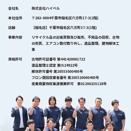
会社名
株式会社ハイペル
本社住所
〒263-0004千葉市稲毛区六方町17-3(2階)
店舗
【稲毛店】千葉市稲毛区六方町17-3(1階)
事業内容
リサイクル品の出張買取及び販売、不用品の回収、古物
の売買、エアコン取付取り外し、遺品整理、建物解体工
事
資格許可
古物許可証番号 第441420001722
遺品整理士認定 第IS24922号
解体許可番号 第20553000495号
フロン類回収業者番号 第205520000495号
産業廃棄物収集運搬業許可 第01200235128号