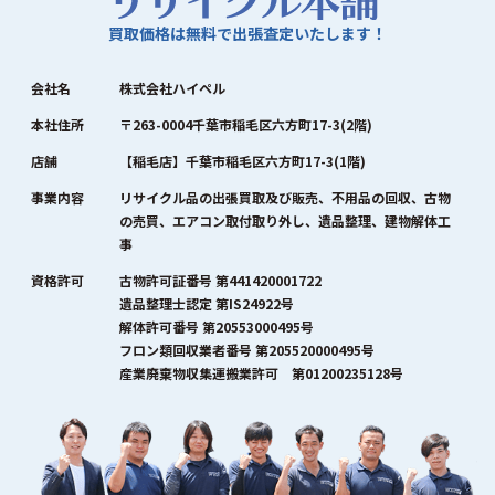
買取価格は無料で出張査定いたします！
会社名
株式会社ハイペル
本社住所
〒263-0004千葉市稲毛区六方町17-3(2階)
店舗
【稲毛店】千葉市稲毛区六方町17-3(1階)
事業内容
リサイクル品の出張買取及び販売、不用品の回収、古物
の売買、エアコン取付取り外し、遺品整理、建物解体工
事
資格許可
古物許可証番号 第441420001722
遺品整理士認定 第IS24922号
解体許可番号 第20553000495号
フロン類回収業者番号 第205520000495号
産業廃棄物収集運搬業許可 第01200235128号