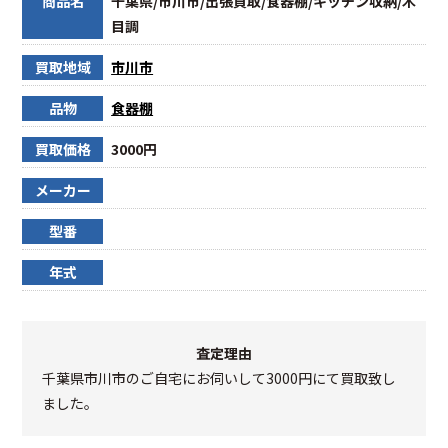
商品名
千葉県/市川市/出張買取/食器棚/キッチン収納/木
目調
買取地域
市川市
品物
食器棚
買取価格
3000円
メーカー
型番
年式
査定理由
千葉県市川市のご自宅にお伺いして3000円にて買取致し
ました。