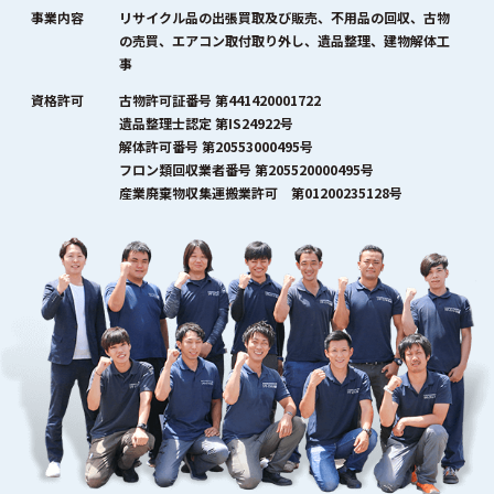
事業内容
リサイクル品の出張買取及び販売、不用品の回収、古物
の売買、エアコン取付取り外し、遺品整理、建物解体工
事
資格許可
古物許可証番号 第441420001722
遺品整理士認定 第IS24922号
解体許可番号 第20553000495号
フロン類回収業者番号 第205520000495号
産業廃棄物収集運搬業許可 第01200235128号