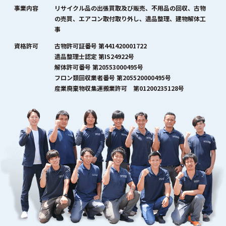
事業内容
リサイクル品の出張買取及び販売、不用品の回収、古物
の売買、エアコン取付取り外し、遺品整理、建物解体工
事
資格許可
古物許可証番号 第441420001722
遺品整理士認定 第IS24922号
解体許可番号 第20553000495号
フロン類回収業者番号 第205520000495号
産業廃棄物収集運搬業許可 第01200235128号