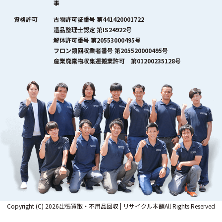
事
資格許可
古物許可証番号 第441420001722
遺品整理士認定 第IS24922号
解体許可番号 第20553000495号
フロン類回収業者番号 第205520000495号
産業廃棄物収集運搬業許可 第01200235128号
Copyright (C) 2026出張買取・不用品回収 | リサイクル本舗All Rights Reserved