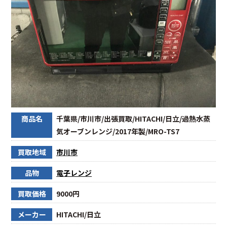
商品名
千葉県/市川市/出張買取/HITACHI/日立/過熱水蒸
気オーブンレンジ/2017年製/MRO-TS7
買取地域
市川市
品物
電子レンジ
買取価格
9000円
メーカー
HITACHI/日立