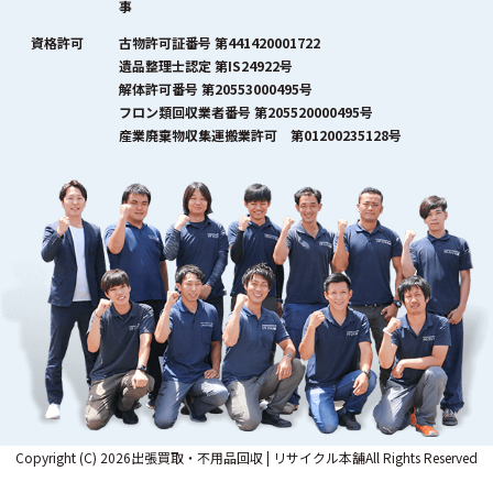
事
資格許可
古物許可証番号 第441420001722
遺品整理士認定 第IS24922号
解体許可番号 第20553000495号
フロン類回収業者番号 第205520000495号
産業廃棄物収集運搬業許可 第01200235128号
Copyright (C) 2026出張買取・不用品回収 | リサイクル本舗All Rights Reserved