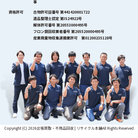
事
資格許可
古物許可証番号 第441420001722
遺品整理士認定 第IS24922号
解体許可番号 第20553000495号
フロン類回収業者番号 第205520000495号
産業廃棄物収集運搬業許可 第01200235128号
Copyright (C) 2026出張買取・不用品回収 | リサイクル本舗All Rights Reserved