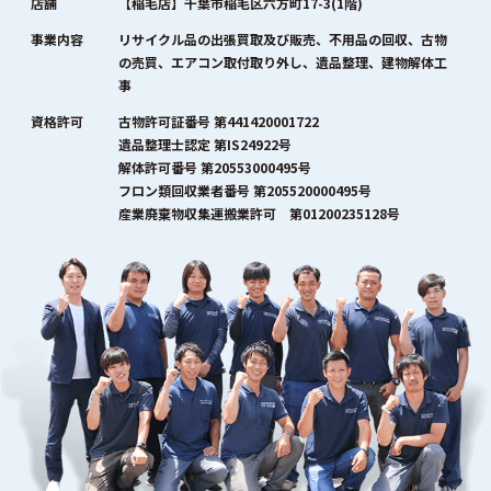
店舗
【稲毛店】千葉市稲毛区六方町17-3(1階)
事業内容
リサイクル品の出張買取及び販売、不用品の回収、古物
の売買、エアコン取付取り外し、遺品整理、建物解体工
事
資格許可
古物許可証番号 第441420001722
遺品整理士認定 第IS24922号
解体許可番号 第20553000495号
フロン類回収業者番号 第205520000495号
産業廃棄物収集運搬業許可 第01200235128号