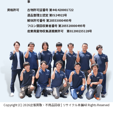
事
資格許可
古物許可証番号 第441420001722
遺品整理士認定 第IS24922号
解体許可番号 第20553000495号
フロン類回収業者番号 第205520000495号
産業廃棄物収集運搬業許可 第01200235128号
Copyright (C) 2026出張買取・不用品回収 | リサイクル本舗All Rights Reserved