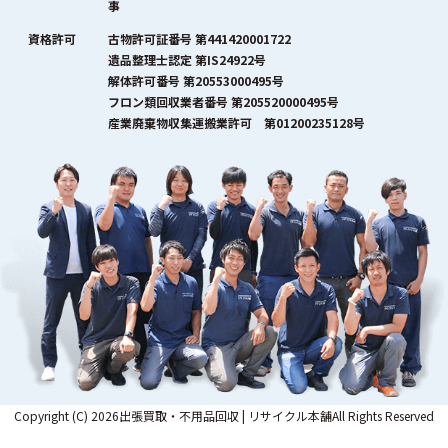
事
資格許可
古物許可証番号 第441420001722
遺品整理士認定 第IS24922号
解体許可番号 第20553000495号
フロン類回収業者番号 第205520000495号
産業廃棄物収集運搬業許可 第01200235128号
Copyright (C) 2026出張買取・不用品回収 | リサイクル本舗All Rights Reserved