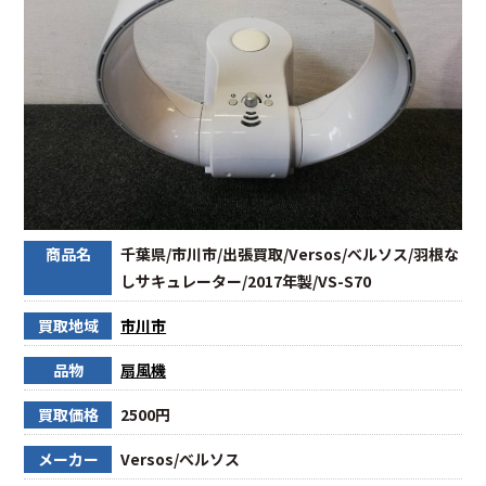
商品名
千葉県/市川市/出張買取/Versos/べルソス/羽根な
しサキュレーター/2017年製/VS-S70
買取地域
市川市
品物
扇風機
買取価格
2500円
メーカー
Versos/べルソス