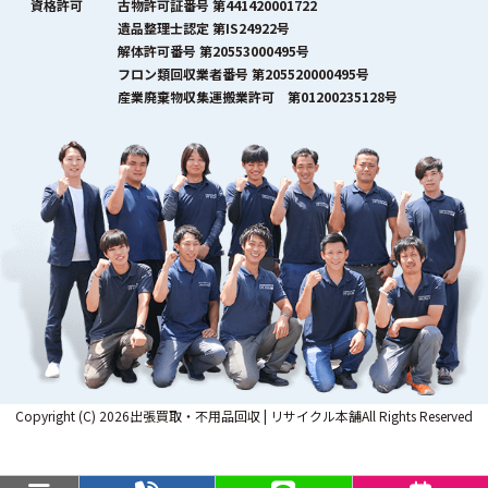
資格許可
古物許可証番号 第441420001722
遺品整理士認定 第IS24922号
解体許可番号 第20553000495号
フロン類回収業者番号 第205520000495号
産業廃棄物収集運搬業許可 第01200235128号
Copyright (C) 2026出張買取・不用品回収 | リサイクル本舗All Rights Reserved