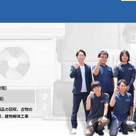
2階)
階)
用品の回収、古物の
理、建物解体工事