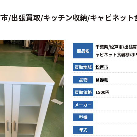
戸市/出張買取/キッチン収納/キャビネット
千葉県/松戸市/出張買
商品名
ャビネット食器棚/ホ
買取地域
松戸市
品物
食器棚
買取価格
1500円
メーカー
型番
年式