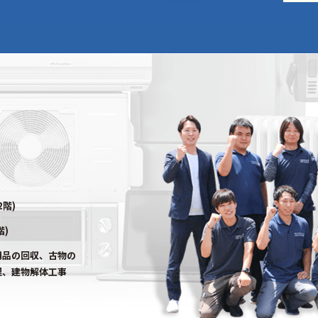
2階)
階)
用品の回収、古物の
理、建物解体工事