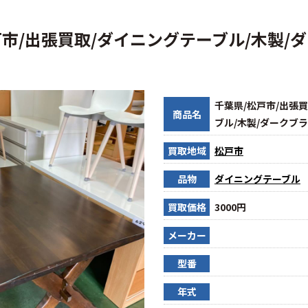
戸市/出張買取/ダイニングテーブル/木製/
千葉県/松戸市/出張
商品名
ブル/木製/ダークブ
買取地域
松戸市
品物
ダイニングテーブル
買取価格
3000円
メーカー
型番
年式