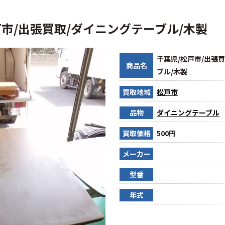
戸市/出張買取/ダイニングテーブル/木製
千葉県/松戸市/出張
商品名
ブル/木製
買取地域
松戸市
品物
ダイニングテーブル
買取価格
500円
メーカー
型番
年式