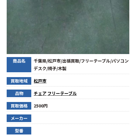
商品名
千葉県/松戸市/出張買取/フリーテーブル/パソコン
デスク/椅子/木製
買取地域
松戸市
品物
チェア
フリーテーブル
買取価格
2500円
メーカー
型番