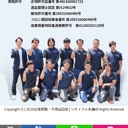
資格許可
古物許可証番号 第441420001722
遺品整理士認定 第IS24922号
解体許可番号 第20553000495号
フロン類回収業者番号 第205520000495号
産業廃棄物収集運搬業許可 第01200235128号
Copyright (C) 2026出張買取・不用品回収 | リサイクル本舗All Rights Reserved