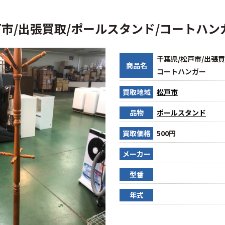
戸市/出張買取/ポールスタンド/コートハン
千葉県/松戸市/出張買
商品名
コートハンガー
買取地域
松戸市
品物
ポールスタンド
買取価格
500円
メーカー
型番
年式