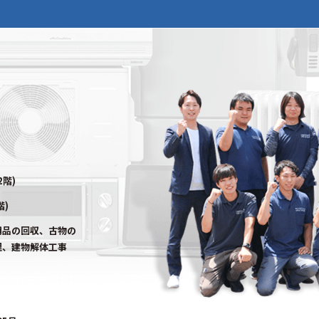
2階)
階)
用品の回収、古物の
理、建物解体工事