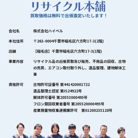
買取価格は無料で出張査定いたします！
会社名
株式会社ハイペル
本社住所
〒263-0004千葉市稲毛区六方町17-3(2階)
店舗
【稲毛店】千葉市稲毛区六方町17-3(1階)
事業内容
リサイクル品の出張買取及び販売、不用品の回収、古物
の売買、エアコン取付取り外し、遺品整理、建物解体工
事
資格許可
古物許可証番号 第441420001722
遺品整理士認定 第IS24922号
解体許可番号 第20553000495号
フロン類回収業者番号 第205520000495号
産業廃棄物収集運搬業許可 第01200235128号