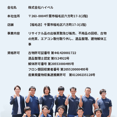
会社名
株式会社ハイペル
本社住所
〒263-0004千葉市稲毛区六方町17-3(2階)
店舗
【稲毛店】千葉市稲毛区六方町17-3(1階)
事業内容
リサイクル品の出張買取及び販売、不用品の回収、古物
の売買、エアコン取付取り外し、遺品整理、建物解体工
事
資格許可
古物許可証番号 第441420001722
遺品整理士認定 第IS24922号
解体許可番号 第20553000495号
フロン類回収業者番号 第205520000495号
産業廃棄物収集運搬業許可 第01200235128号