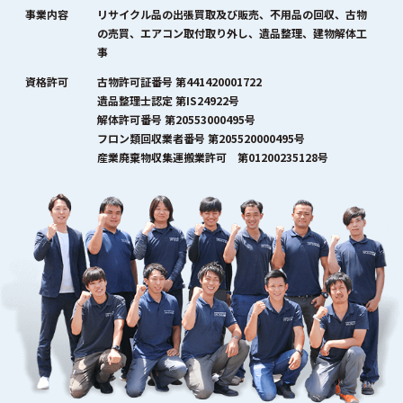
事業内容
リサイクル品の出張買取及び販売、不用品の回収、古物
の売買、エアコン取付取り外し、遺品整理、建物解体工
事
資格許可
古物許可証番号 第441420001722
遺品整理士認定 第IS24922号
解体許可番号 第20553000495号
フロン類回収業者番号 第205520000495号
産業廃棄物収集運搬業許可 第01200235128号